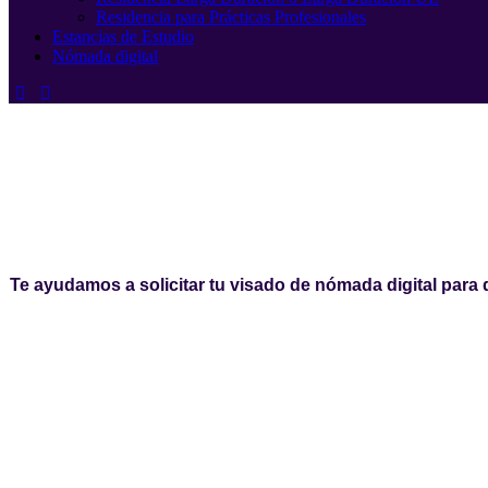
Residencia para Prácticas Profesionales
Estancias de Estudio
Nómada digital
nómada
digital
Te ayudamos a solicitar tu visado de nómada digital para