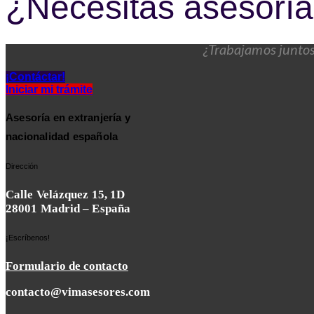
¿Necesitas asesorí
¿Trabajamos junto
¡Contáctar!
Iniciar mi trámite
Asesoría en extranjería y
nacionalidad española
Dirección
Calle Velázquez 15, 1D
28001 Madrid – España
¡Escríbenos!
Formulario de contacto
contacto@vimasesores.com