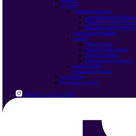
Nosotros
Servicios
Trámites Extranjería
Autorización de Residenci
Residencia Larga Duració
Residencia para Prácticas 
Nacionalidad Española
Arraigos
Arraigo Social
Arraigo Socio-Laboral
Arraigo Familiar
Arraigo Socio-Formativo
Nomada digital
Estancias de Estudio
Contáctanos
Programar Asesoría
Tiktok VIMA ASESORES