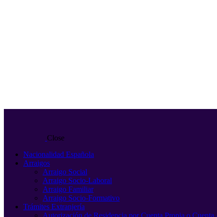
Close
Nacionalidad Española
Arraigos
Arraigo Social
Arraigo Socio-Laboral
Arraigo Familiar
Arraigo Socio-Formativo
Trámites Extranjería
Autorización de Residencia por Cuenta Propia o Cuenta