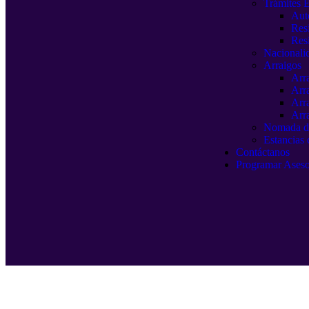
Trámites E
Aut
Res
Resi
Nacionali
Arraigos
Arr
Arr
Arr
Arr
Nomada di
Estancias 
Contáctanos
Programar Aseso