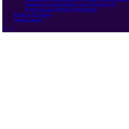
Residencia Larga Duración o Larga Duración UE
Residencia para Prácticas Profesionales
Estancias de Estudio
Nómada digital
Estancias
de estudio