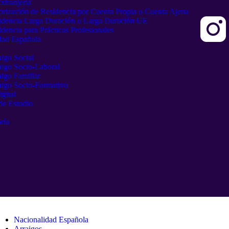
xtranjería
orización de Residencia por Cuenta Propia o Cuenta Ajena
idencia Larga Duración o Larga Duración UE
dencia para Prácticas Profesionales
dad Española
aigo Social
aigo Socio-Laboral
aigo Familiar
aigo Socio-Formativo
gital
de Estudio
ría
Nacionalidad Española
Arraigos