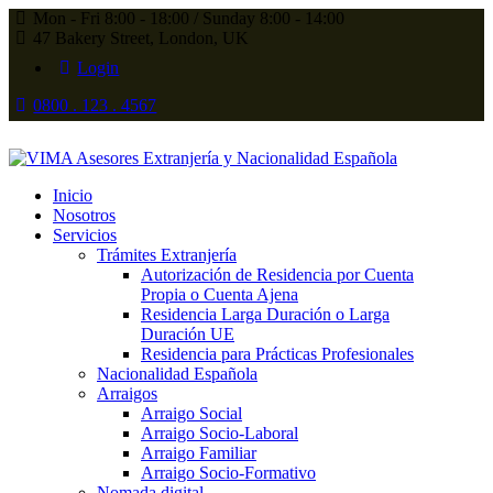
Mon - Fri 8:00 - 18:00 / Sunday 8:00 - 14:00
47 Bakery Street, London, UK
Login
0800 . 123 . 4567
Inicio
Nosotros
Servicios
Trámites Extranjería
Autorización de Residencia por Cuenta
Propia o Cuenta Ajena
Residencia Larga Duración o Larga
Duración UE
Residencia para Prácticas Profesionales
Nacionalidad Española
Arraigos
Arraigo Social
Arraigo Socio-Laboral
Arraigo Familiar
Arraigo Socio-Formativo
Nomada digital